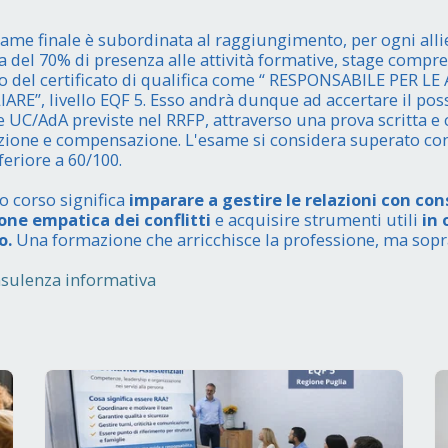
ame finale è subordinata al raggiungimento, per ogni allie
del 70% di presenza alle attività formative, stage compr
scio del certificato di qualifica come “ RESPONSABILE PER LE
E”, livello EQF 5. Esso andrà dunque ad accertare il pos
le UC/AdA previste nel RRFP, attraverso una prova scritta e
azione e compensazione. L'esame si considera superato co
eriore a 60/100.
o corso significa
imparare a gestire le relazioni con co
ione empatica dei conflitti
e acquisire strumenti utili
in 
o.
Una formazione che arricchisce la professione, ma sopra
nsulenza informativa