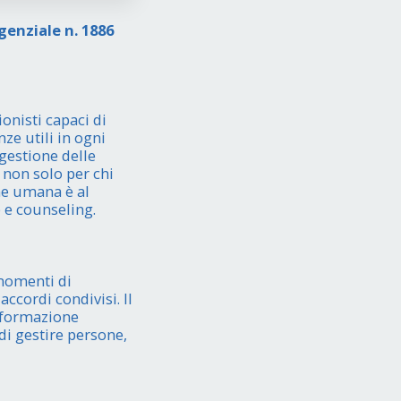
genziale n. 1886
onisti capaci di
ze utili in ogni
 gestione delle
non solo per chi
one umana è al
p e counseling.
momenti di
accordi condivisi. Il
a formazione
 di gestire persone,