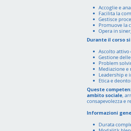
Accoglie e ana
Facilita la co
Gestisce proce
Promuove la c
Opera in sinerg
Durante il corso s
Ascolto attiv
Gestione delle 
Problem solvin
Mediazione e n
Leadership e i
Etica e deonto
Queste competenze
ambito sociale
, a
consapevolezza e re
Informazioni gene
Durata comples
Modalità: ble