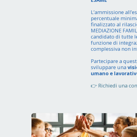
L’ammissione all’es
percentuale minima 
finalizzato al rila
MEDIAZIONE FAMILIAR
candidato di tutte 
funzione di integr
complessiva non inf
Partecipare a quest
sviluppare una
vis
umano e lavorativ
👉 Richiedi una co