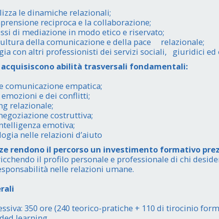
lizza le dinamiche relazionali;
mprensione reciproca e la collaborazione;
ssi di mediazione in modo etico e riservato;
ultura della comunicazione e della pace relazionale;
ia con altri professionisti dei servizi sociali, giuridici ed
i acquisiscono abilità trasversali fondamentali:
o e comunicazione empatica;
emozioni e dei conflitti;
g relazionale;
egoziazione costruttiva;
ntelligenza emotiva;
logia nelle relazioni d’aiuto
 rendono il percorso un investimento formativo prez
rricchendo il profilo personale e professionale di chi desid
sponsabilità nelle relazioni umane.
rali
siva: 350 ore (240 teorico-pratiche + 110 di tirocinio form
nded learning