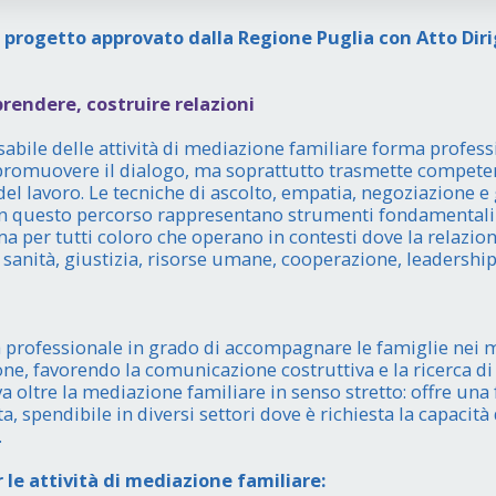
progetto approvato dalla Regione Puglia con Atto Diri
endere, costruire relazioni
sabile delle attività di mediazione familiare forma professi
 e promuovere il dialogo, ma soprattutto trasmette competen
del lavoro. Le tecniche di ascolto, empatia, negoziazione e
n questo percorso rappresentano strumenti fondamentali 
 ma per tutti coloro che operano in contesti dove la relazi
 sanità, giustizia, risorse umane, cooperazione, leadershi
 professionale in grado di accompagnare le famiglie nei 
ione, favorendo la comunicazione costruttiva e la ricerca di 
va oltre la mediazione familiare in senso stretto: offre un
, spendibile in diversi settori dove è richiesta la capacità
.
r le attività di mediazione familiare: