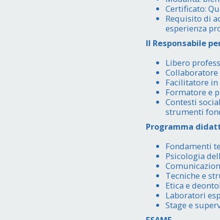
Certificato: Qu
Requisito di a
esperienza prof
Il Responsabile pe
Libero profess
Collaboratore p
Facilitatore in
Formatore e pr
Contesti socia
strumenti fond
Programma didatt
Fondamenti te
Psicologia del
Comunicazione 
Tecniche e st
Etica e deonto
Laboratori esp
Stage e super
ESAME