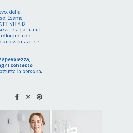
vo, della
eso. Esame
 ATTIVITÀ DI
sesso da parte del
 colloquio con
n una valutazione
nsapevolezza
,
ogni contesto
ttutto la persona.