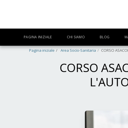
PAGINA INIZIALE
CHI SIAMO
BLOG
M
Pagina iniziale
Area Socio-Sanitaria
CORSO ASACOM "
CORSO ASAC
L'AUT