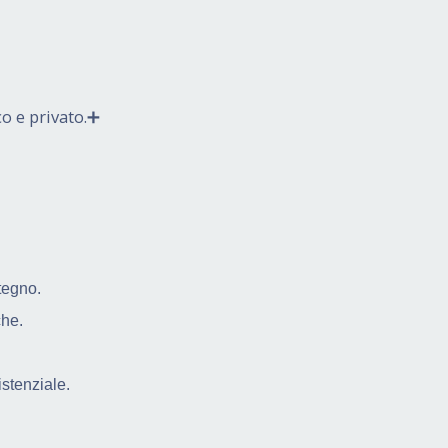
o e privato.➕
tegno.
che.
stenziale.