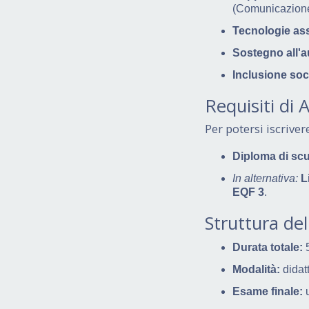
(Comunicazione
Tecnologie ass
Sostegno all'
Inclusione soc
Requisiti di 
Per potersi iscriver
Diploma di sc
In alternativa:
L
EQF 3
.
Struttura del
Durata totale:
5
Modalità:
didat
Esame finale:
u