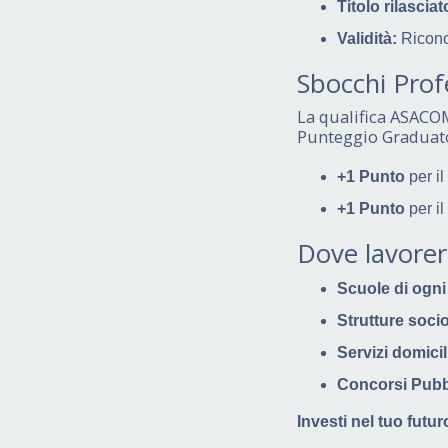
Titolo rilasciat
Validità:
Riconos
Sbocchi Prof
La qualifica ASACO
Punteggio Graduat
+1 Punto
per il
+1 Punto
per il
Dove lavorer
Scuole di ogni
Strutture socio
Servizi domicili
Concorsi Pubbl
Investi nel tuo futu