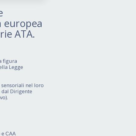
e
ca europea
rie ATA.
a figura
della Legge
 sensoriali nel loro
a dal Dirigente
vo).
a) e CAA