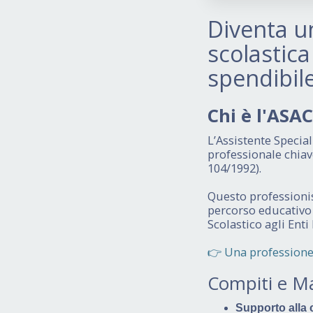
Diventa un
scolastica
spendibile
Chi è l'ASA
L’Assistente Specia
professionale chiave
104/1992).
Questo professionist
percorso educativo e
Scolastico agli Ent
👉 Una profession
Compiti e Ma
Supporto alla