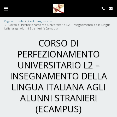
Pagina iniziale
Cert. Linguistiche
Corso di Perfezionamento Universitario L2 – Insegnamento della Lingua
Italiana agli Alunni Stranieri (eCampus)
CORSO DI
PERFEZIONAMENTO
UNIVERSITARIO L2 –
INSEGNAMENTO DELLA
LINGUA ITALIANA AGLI
ALUNNI STRANIERI
(ECAMPUS)